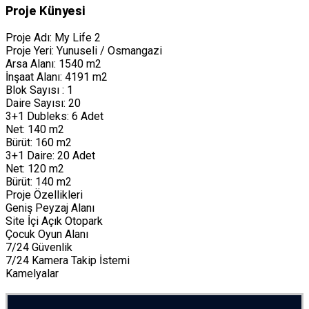
Proje Künyesi
Proje Adı:
My Life 2
Proje Yeri:
Yunuseli / Osmangazi
Arsa Alanı:
1540 m2
İnşaat Alanı:
4191 m2
Blok Sayısı :
1
Daire Sayısı:
20
3+1 Dubleks:
6 Adet
Net:
140 m2
Bürüt:
160 m2
3+1 Daire:
20 Adet
Net:
120 m2
Bürüt:
140 m2
Proje Özellikleri
Geniş Peyzaj Alanı
Site İçi Açık Otopark
Çocuk Oyun Alanı
7/24 Güvenlik
7/24 Kamera Takip İstemi
Kamelyalar