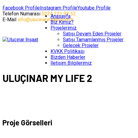
Facebook Profile
Instagram Profile
Youtube Profile
Telefon Numarası
0224 221 93 52
Anasayfa
E-Mail
info@ulucinarinsaat.com.tr
Biz Kimiz?
Projelerimiz
Satışı Devam Eden Projeler
Satışı Tamamlanmış Projeler
Gelecek Projeler
KVKK Politikası
Bizden Haberler
İletişim Bilgilerimiz
ULUÇINAR MY LIFE 2
Proje Görselleri